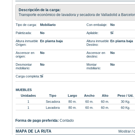
Descripción de la carga:
Transporte económico de lavadora y secadora de Valladolid a Barcelo
Tipo de carga:
Mobiliario
Con embalaje:
No
Paletizada:
No
Apilable:
Sí
Altura inmueble
En planta baja
Altura inmueble
En planta baja
Origen:
Destino:
Ascensor en
No
Ascensor en
No
origen:
destino:
Desmontar
No
Montar
No
mobiliario:
mobiliario:
Carga completa:
Sí
MUEBLES
Unidades
Tipo
Largo
Ancho
Alto
Peso / Ud.
1
Secadora
80 m.
60 m.
60 m.
30 Kg.
1
Lavadora
80 m.
60 m.
60 m.
60 Kg.
Forma de pago preferida:
Contado
MAPA DE LA RUTA
Mostrar / 