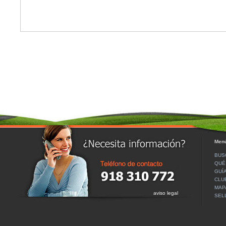
Menú
BUS
QUÉ
GUÍ
CLU
MAP
aviso legal
SEL