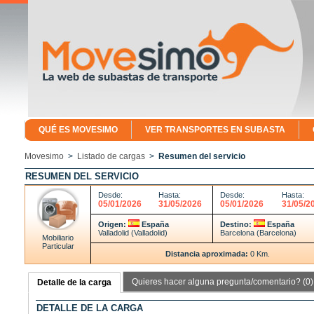
QUÉ ES MOVESIMO
VER TRANSPORTES EN SUBASTA
Movesimo
>
Listado de cargas
>
Resumen del servicio
RESUMEN DEL SERVICIO
Desde:
Hasta:
Desde:
Hasta:
05/01/2026
31/05/2026
05/01/2026
31/05/2
Origen:
España
Destino:
España
Valladolid (Valladolid)
Barcelona (Barcelona)
Mobiliario
Particular
Distancia aproximada:
0 Km.
Quieres hacer alguna pregunta/comentario? (0)
Detalle de la carga
DETALLE DE LA CARGA